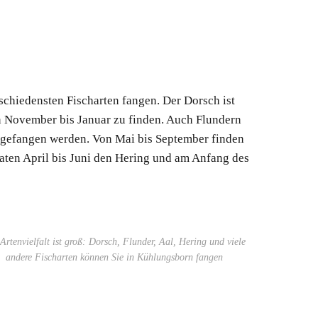
schiedensten Fischarten fangen. Der Dorsch ist
n November bis Januar zu finden. Auch Flundern
 gefangen werden. Von Mai bis September finden
aten April bis Juni den Hering und am Anfang des
Artenvielfalt ist groß: Dorsch, Flunder, Aal, Hering und viele
andere Fischarten können Sie in Kühlungsborn fangen